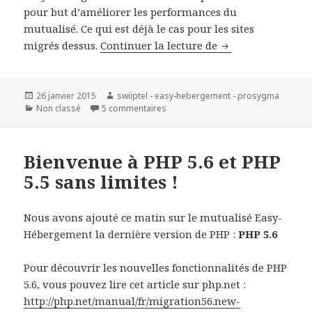
pour but d’améliorer les performances du
mutualisé. Ce qui est déjà le cas pour les sites
migrés dessus.
Continuer la lecture de
Perturbations sur
Publié
26 janvier 2015
Auteur
swiiptel - easy-hebergement - prosygma
le
Catégories
Non classé
5 commentaires
sur Perturbations sur le FTP mutuali
Bienvenue à PHP 5.6 et PHP
5.5 sans limites !
Nous avons ajouté ce matin sur le mutualisé Easy-
Hébergement la dernière version de PHP :
PHP 5.6
Pour découvrir les nouvelles fonctionnalités de PHP
5.6, vous pouvez lire cet article sur php.net :
http://php.net/manual/fr/migration56.new-