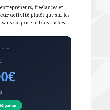
 entrepreneurs, freelances et
leur activité
plutôt que sur les
 sans surprise ni frais cachés.
 2025
€
00€
is
0€ par an