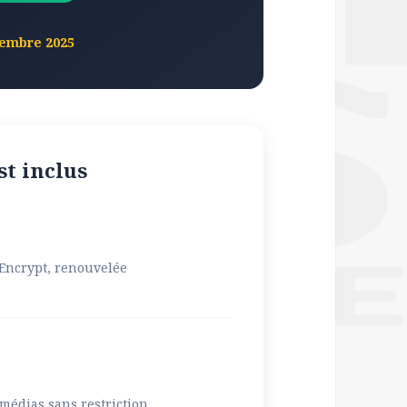
cembre 2025
st inclus
 Encrypt, renouvelée
 médias sans restriction