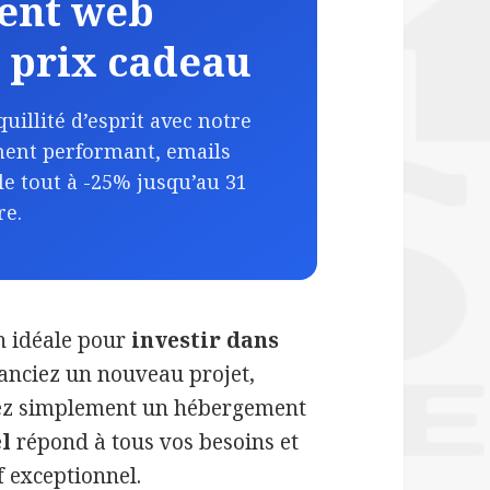
ent web
à prix cadeau
uillité d’esprit avec notre
ment performant, emails
le tout à -25% jusqu’au 31
e.
on idéale pour
investir dans
lanciez un nouveau projet,
hiez simplement un hébergement
l
répond à tous vos besoins et
if exceptionnel.