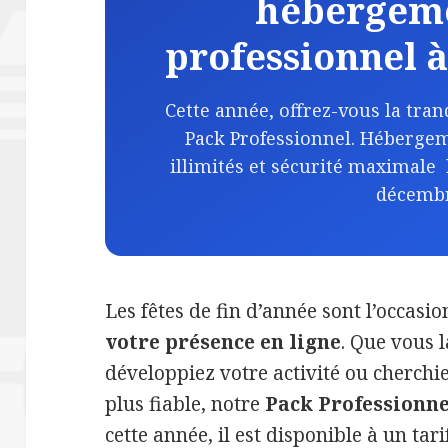
hébergem
professionnel 
Cette année, offrez-vous la tranq
Pack Professionnel. Héberge
illimités et sécurité maximale 
décembr
Les fêtes de fin d’année sont l’occasi
votre présence en ligne
. Que vous 
développiez votre activité ou cherc
plus fiable, notre
Pack Professionne
cette année, il est disponible à un tar