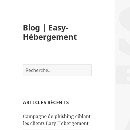
Blog | Easy-
Hébergement
R
e
c
h
e
ARTICLES RÉCENTS
r
c
Campagne de phishing ciblant
h
les clients Easy Hebergement
e