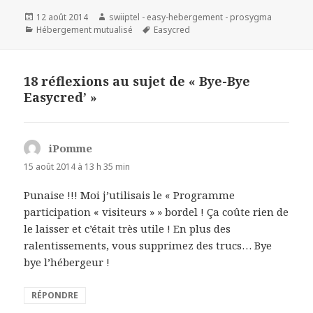
Publié
12 août 2014
Auteur
swiiptel - easy-hebergement - prosygma
le
Catégories
Hébergement mutualisé
Mots-
Easycred
clés
18 réflexions au sujet de « Bye-Bye
Easycred’ »
iPomme
dit :
15 août 2014 à 13 h 35 min
Punaise !!! Moi j’utilisais le « Programme
participation « visiteurs » » bordel ! Ça coûte rien de
le laisser et c’était très utile ! En plus des
ralentissements, vous supprimez des trucs… Bye
bye l’hébergeur !
RÉPONDRE