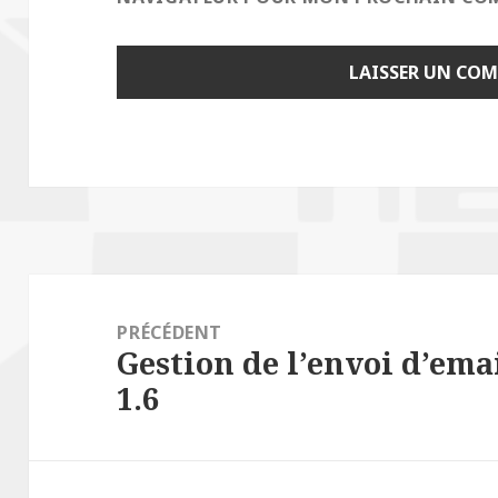
Navigation
de
PRÉCÉDENT
Gestion de l’envoi d’ema
l’article
Article
1.6
précédent :