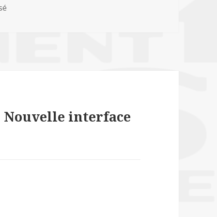
es
sé
« Nouvelle interface