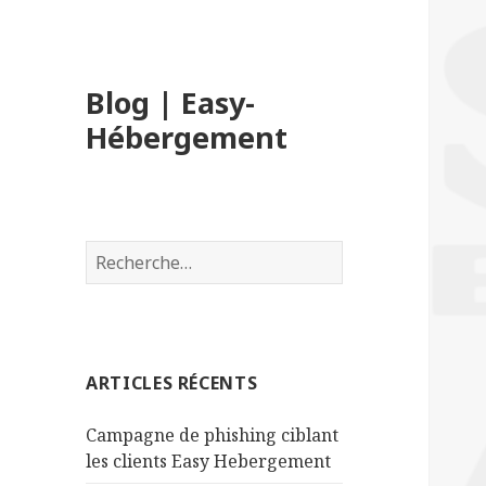
Blog | Easy-
Hébergement
R
e
c
h
e
ARTICLES RÉCENTS
r
c
Campagne de phishing ciblant
h
les clients Easy Hebergement
e