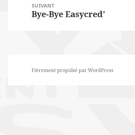
SUIVANT
Bye-Bye Easycred’
Article
suivant :
Fièrement propulsé par WordPress