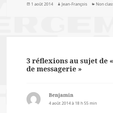
Publié
1 août 2014
Auteur
Jean-François
Catégori
Non clas
le
3 réflexions au sujet de 
de messagerie »
Benjamin
dit :
4 août 2014 à 18 h 55 min