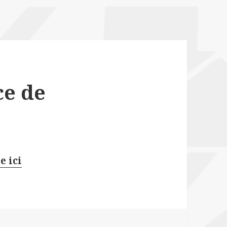
ce de
e ici