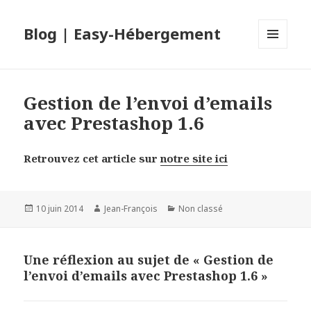
Blog | Easy-Hébergement
MENU
ET
WIDGETS
Gestion de l’envoi d’emails
avec Prestashop 1.6
Retrouvez cet article sur
notre site ici
Publié
10 juin 2014
Auteur
Jean-François
Catégories
Non classé
le
Une réflexion au sujet de « Gestion de
l’envoi d’emails avec Prestashop 1.6 »