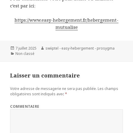
c’est par ici:
https://www.easy-hebergement.fr/hebergement-
mutualise
Publié
7 juillet 2025
Auteur
swiiptel - easy-hebergement - prosygma
le
Catégories
Non classé
Laisser un commentaire
Votre adresse de messagerie ne sera pas publiée.
Les champs
obligatoires sont indiqués avec
*
COMMENTAIRE