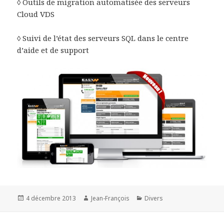
◊ Outils de migration automatisée des serveurs
Cloud VDS
◊ Suivi de l’état des serveurs SQL dans le centre
d’aide et de support
Publié
4 décembre 2013
Auteur
Jean-François
Catégories
Divers
le