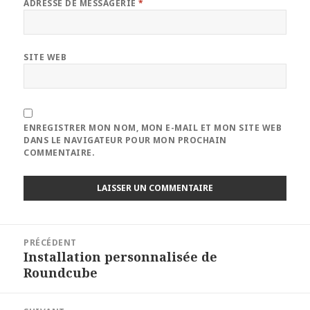
ADRESSE DE MESSAGERIE
*
SITE WEB
ENREGISTRER MON NOM, MON E-MAIL ET MON SITE WEB
DANS LE NAVIGATEUR POUR MON PROCHAIN
COMMENTAIRE.
Navigation
PRÉCÉDENT
de
Installation personnalisée de
Article
l’article
Roundcube
précédent :